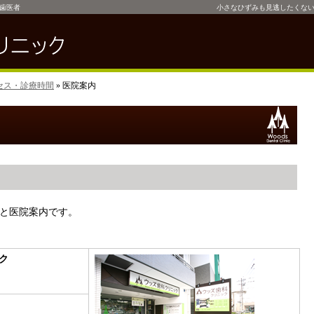
歯医者
小さなひずみも見逃したくな
セス・診療時間
» 医院案内
と医院案内です。
ク